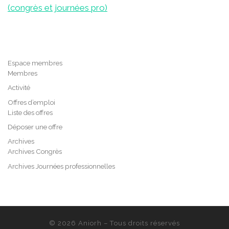
(congrès et journées pro)
Espace membres
Membres
Activité
Offres d’emploi
Liste des offres
Déposer une offre
Archives
Archives Congrès
Archives Journées professionnelles
© 2026
Aniorh
– Tous droits réservés