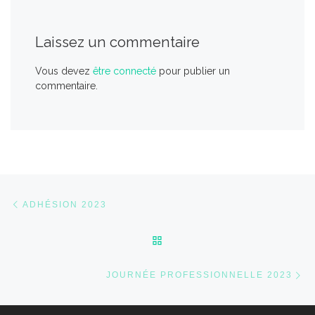
Laissez un commentaire
Vous devez
être connecté
pour publier un
commentaire.
Parcourir les articles
Article précédent
ADHÉSION 2023
RETOUR À LA LISTE DES 
Ar
JOURNÉE PROFESSIONNELLE 2023