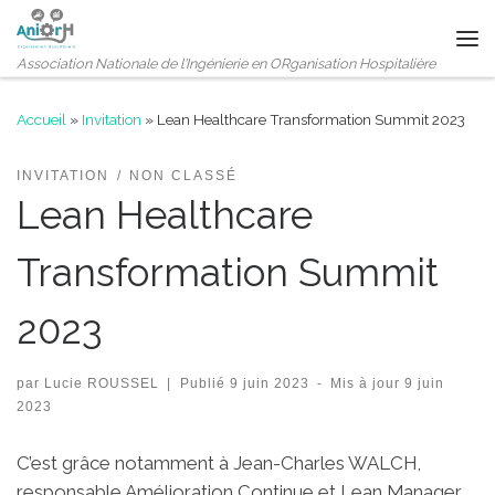
Passer au contenu
Me
Association Nationale de l'Ingénierie en ORganisation Hospitalière
Accueil
»
Invitation
»
Lean Healthcare Transformation Summit 2023
INVITATION
NON CLASSÉ
Lean Healthcare
Transformation Summit
2023
par
Lucie ROUSSEL
|
Publié
9 juin 2023
-
Mis à jour
9 juin
2023
C’est grâce notamment à Jean-Charles WALCH,
responsable Amélioration Continue et Lean Manager