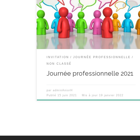
tenir en ce mois de juin. Nous avons pris la décision
de la décaler au vendredi 24 septembre 2021 en
espérant que nous aurons la joie de nous retrouver
en présentiel et non par écrans interposés. Elle aura
lieu à Paris : Espace « Le […]
INVITATION
JOURNÉE PROFESSIONNELLE
NON CLASSÉ
Journée professionnelle 2021
par
adminAniorH
Publié
15 juin 2021
Mis à jour
19 janvier 2022