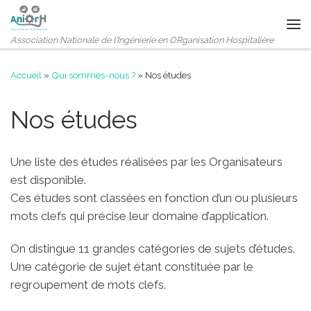
Passer au contenu
Me
Association Nationale de l'Ingénierie en ORganisation Hospitalière
Accueil
»
Qui sommes-nous ?
»
Nos études
Nos études
Une liste des études réalisées par les Organisateurs
est disponible.
Ces études sont classées en fonction d’un ou plusieurs
mots clefs qui précise leur domaine d’application.
On distingue 11 grandes catégories de sujets d’études.
Une catégorie de sujet étant constituée par le
regroupement de mots clefs.