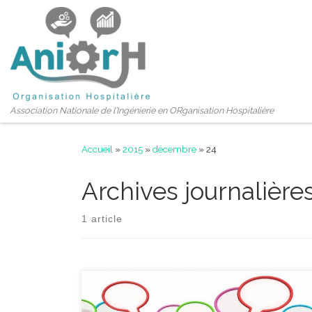
Passer au contenu
Association Nationale de l'Ingénierie en ORganisation Hospitalière
Accueil
»
2015
»
décembre
»
24
Archives journalière
1 article
Cher(e) adhérent(e), cher(e) sympathisant(e), La
prochaine journée de formation professionnelle de