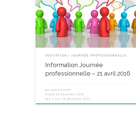
l’ANIORH (Association Nationale de l’Ingénierie en
Organisation Hospitalière) aura lieu le jeudi 21 avril à
Paris, notez dès à présent cette date dans vos
agendas. Elle est co-organisée avec le ReCOr de
l’APHP (Réseau des Conseillers en Organisation). Le
[…]
INVITATION
JOURNÉE PROFESSIONNELLE
Information Journée
professionnelle – 21 avril 2016
par
adminAniorH
Publié
24 décembre 2015
Mis à jour
24 décembre 2015