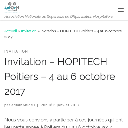
Passer au contenu
Me
Association Nationale de l'Ingénierie en ORganisation Hospitalière
Accueil
»
Invitation
»
Invitation – HOPITECH Poitiers – 4 au 6 octobre
2017
INVITATION
Invitation – HOPITECH
Poitiers – 4 au 6 octobre
2017
par
adminAniorH
|
Publié
6 janvier 2017
Nous vous convions à participer à ces journées qui ont
lieu cette année à Poitiers du 4 au 6 octobre 2017.