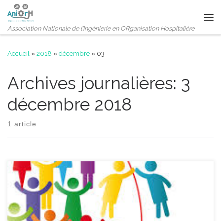
Passer au contenu
Me
Association Nationale de l'Ingénierie en ORganisation Hospitalière
Accueil
»
2018
»
décembre
»
03
Archives journalières:
3
décembre 2018
1 article
Chers adhérents, chers sympathisants, chers ingénieurs, chers
techniciens, La fin d’année approche mais surtout une nouvelle
pointe le bout de son nez ! Nous espérons que l’année fut bonne