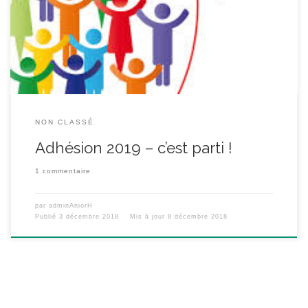
pour vous, que via l’ANIORH vous avez pu nourrir vos envies
d’aller plus loin sur certains sujets, d’échanger avec de nouveaux
[…]
NON CLASSÉ
Adhésion 2019 – c’est parti !
1 commentaire
par
adminAniorH
Publié
3 décembre 2018
Mis à jour
8 décembre 2018