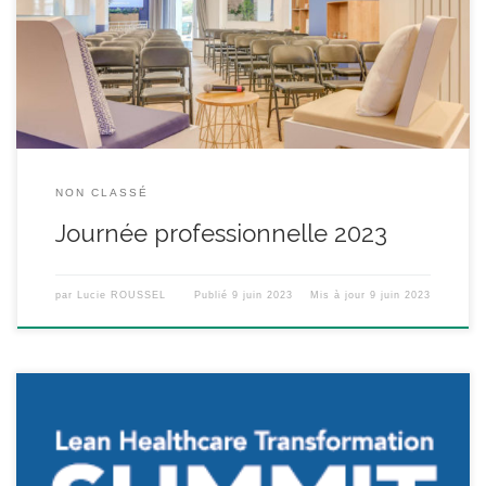
de thèmes toujours aussi passionnants. Une journée permettant
de s’enrichir, de se retrouver, de s’évader (un peu) du quotidien …
Retrouvez le programme :
NON CLASSÉ
Journée professionnelle 2023
par
Lucie ROUSSEL
Publié
9 juin 2023
Mis à jour
9 juin 2023
C’est grâce notamment à Jean-Charles WALCH, responsable
Amélioration Continue et Lean Manager au CHU Dijon, et membre