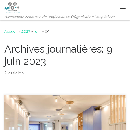
Passer au contenu
Me
Association Nationale de l'Ingénierie en ORganisation Hospitalière
Accueil
»
2023
»
juin
»
09
Archives journalières:
9
juin 2023
2 articles
La journée professionnelle de l’association s’est tenue le vendredi
2 juin à Paris. Ce fut de nouveau un plaisir de se retrouver autour