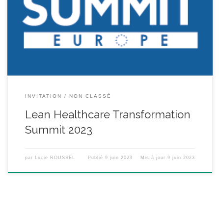
depuis de nombreuses années de l’ANIORH que nous vous
convions au Lean Healthcare Transformation Summit 2023 qui
aura lieu cette année du 4 au 6 octobre à Lille. Vous pouvez
consulter le programme […]
INVITATION
NON CLASSÉ
Lean Healthcare Transformation
Summit 2023
par
Lucie ROUSSEL
Publié
9 juin 2023
Mis à jour
9 juin 2023